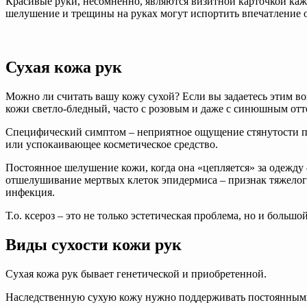
Красивые руки, несомненно, являются визитной карточкой кажд
шелушение и трещины на руках могут испортить впечатление о
Сухая кожа рук
Можно ли считать вашу кожу сухой? Если вы задаетесь этим вопр
кожи светло-бледный, часто с розовым и даже с синюшным отт
Специфический симптом – неприятное ощущение стянутости по
или успокаивающее косметическое средство.
Постоянное шелушение кожи, когда она «цепляется» за одежду
отшелушивание мертвых клеток эпидермиса – признак тяжелого 
инфекция.
Т.о. ксероз – это не только эстетическая проблема, но и боль
Виды сухости кожи рук
Сухая кожа рук бывает генетической и приобретенной.
Наследственную сухую кожу нужно поддерживать постоянными