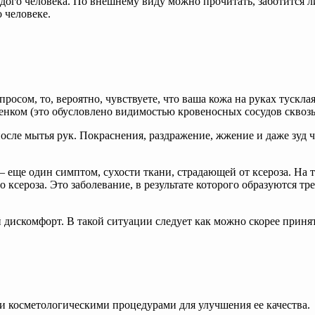
ого человека. По внешнему виду можно прочитать, заботится ли
 человеке.
осом, то, вероятно, чувствуете, что ваша кожа на руках тусклая
енком (это обусловлено видимостью кровеносных сосудов сквоз
сле мытья рук. Покраснения, раздражение, жжение и даже зуд ч
 – еще один симптом, сухости ткани, страдающей от ксероза. Н
ксероза. Это заболевание, в результате которого образуются т
шой дискомфорт. В такой ситуации следует как можно скорее при
 косметологическими процедурами для улучшения ее качества.