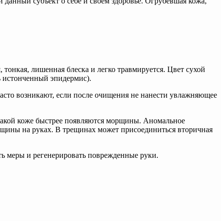
 данный субъект о себе и своем здоровье. Огрубевшая кожа,
, тонкая, лишенная блеска и легко травмируется. Цвет сухой
ь истонченный эпидермис).
асто возникают, если после очищения не нанести увлажняющее
а такой коже быстрее появляются морщины. Аномальное
рещины на руках. В трещинах может присоединиться вторичная
нять меры и регенерировать поврежденные руки.